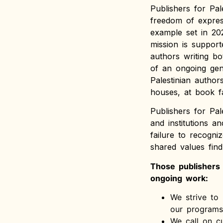
Publishers for Pa
freedom of expres
example set in 202
mission is suppor
authors writing bo
of an ongoing gen
Palestinian author
houses, at book fa
Publishers for Pa
and institutions a
failure to recogni
shared values find
Those publishers 
ongoing work:
We strive to 
our programs
We call on cu