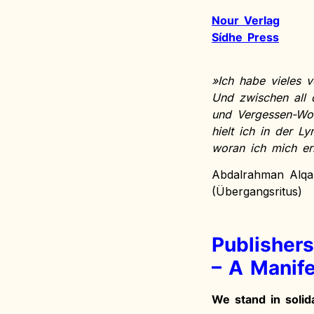
Nour Verlag
Sídhe Press
»Ich habe vieles v
Und zwischen all
und Vergessen-Wol
hielt ich in der Ly
woran ich mich eri
Abdalrahman Alqa
(Übergangsritus)
Publishers
– A Manife
We stand in solida