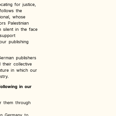
ating for justice,
follows the
tional, whose
rs Palestinian
 silent in the face
 support
 our publishing
 German publishers
their collective
uture in which our
stry.
ollowing in our
or them through
 in Germany to