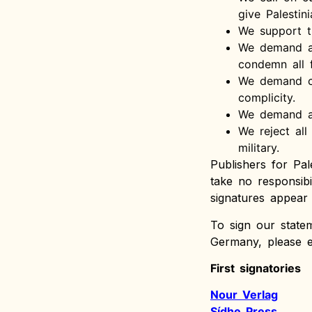
give Palestin
We support th
We demand an
condemn all f
We demand co
complicity.
We demand a 
We reject all 
military.
Publishers for Pal
take no responsib
signatures appear
To sign our state
Germany, please 
First signatories
Nour Verlag
Sídhe Press