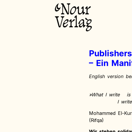
Publishers
– Ein Mani
English version b
»
What I write
is
I write
Mohammed El-Kur
(Rifqa)
Wir stehen solidar