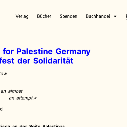
Verlag
Bücher
Spenden
Buchhandel
 for Palestine Germany
fest der Solidarität
elow
 an almost
an attempt.«
d
isch an der Seite Palästinas.