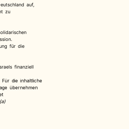
eutschland auf,
ht zu
olidarischen
ssion.
ung für die
aels finanziell
Für die inhaltliche
rlage übernehmen
et
(a)