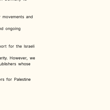
ity movements and
and ongoing
ort for the Israeli
arity. However, we
publishers whose
s for Palestine