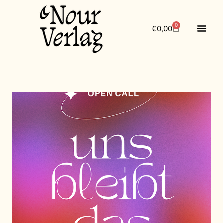
0
€
0,00